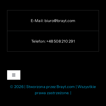
E-
Mail:
b
iuro@brayt.com
Telefon: +48 508 210 291
Toggle
Navigation
© 2026 | Stworzona przez Brayt.com | Wszystkie
Regulamin
prawa zastrzeżone. |
Polityka prywatności