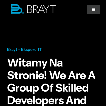
Przejdź
do
Toggle
Navigat
zawartości
Strona główna
Doradztwo IT
Brayt – Eksperci IT
Migracja do chmury
Witamy Na
Stronie! We Are A
Współpraca
Group Of Skilled
Developers And